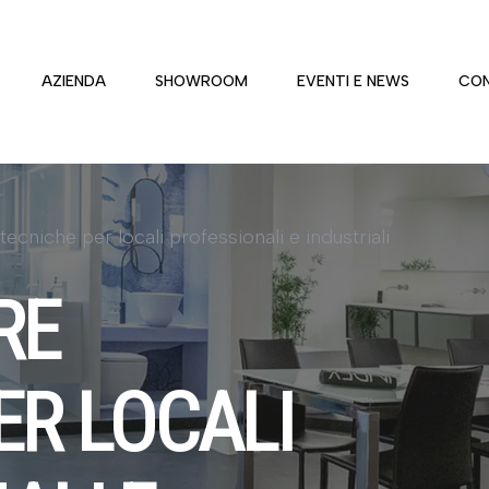
AZIENDA
SHOWROOM
EVENTI E NEWS
CON
tecniche per locali professionali e industriali
RE
ER LOCALI