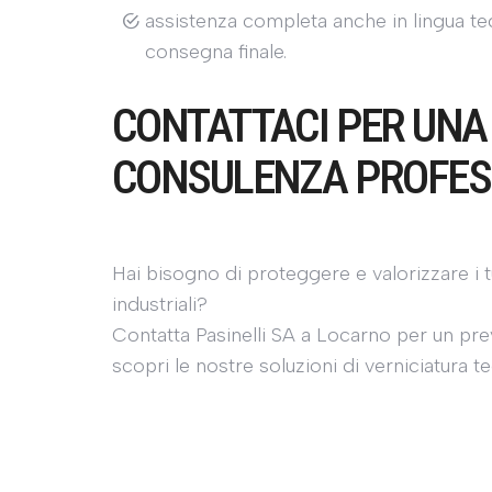
assistenza completa anche in lingua ted
consegna finale.
CONTATTACI PER UNA
CONSULENZA PROFES
Hai bisogno di proteggere e valorizzare i tu
industriali?
Contatta Pasinelli SA a Locarno per un pre
scopri le nostre soluzioni di verniciatura te