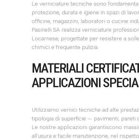
Le verniciature tecniche sono fondamental
protezione, durata e igiene in spazi di lav
officine, magazzini, laboratori o cucine indus
Pasinelli SA realizza verniciature professio
Locarnese, progettate per resistere a sollec
chimici e frequente pulizia.
MATERIALI CERTIFICAT
APPLICAZIONI SPECIA
Utilizziamo vernici tecniche ad alte prestaz
tipologia di superficie — pavimenti, pareti o
Le nostre applicazioni garantiscono massi
all’usura e facile manutenzione, nel rispett