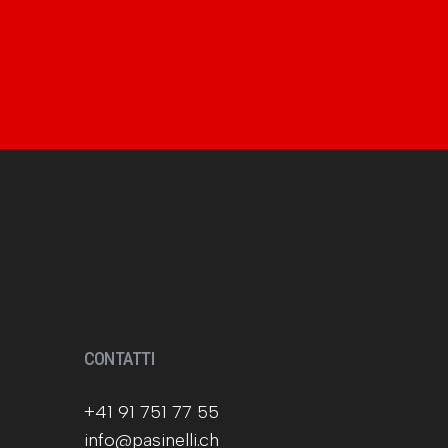
CONTATTI
+41 91 751 77 55
info@pasinelli.ch