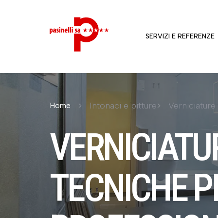
SERVIZI E REFERENZE
Intonaci e pitture
Verniciature 
Home
VERNICIATU
TECNICHE P