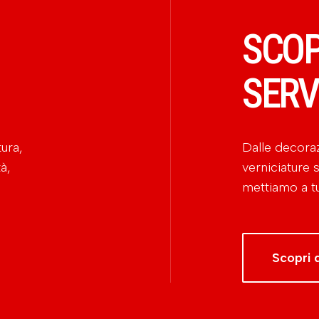
SCOP
SERV
ura,
Dalle decorazi
à,
verniciature s
mettiamo a tu
Scopri d