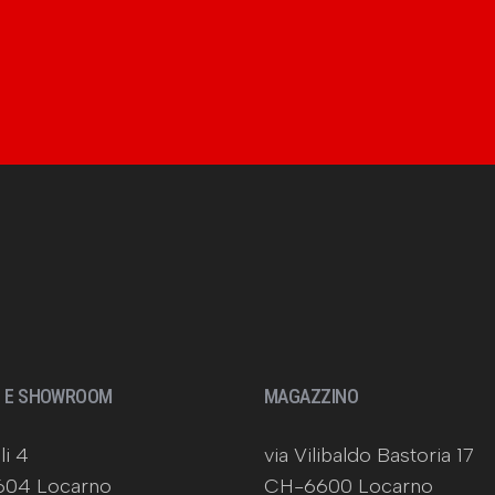
O E SHOWROOM
MAGAZZINO
li 4
via Vilibaldo Bastoria 17
04 Locarno
CH-6600 Locarno