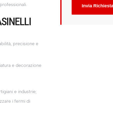
professionali.
Invia Richiest
SINELLI
abilità, precisione e
ciatura e decorazione
;
igiani e industrie;
zzare i fermi di