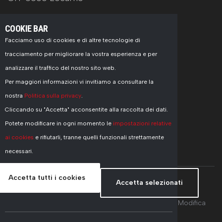
COOKIE BAR
Facciamo uso di cookies e di altre tecnologie di
tracciamento per migliorare la vostra esperienza e per
CONTATTI
analizzare il traffico del nostro sito web.
Per maggiori informazioni vi invitiamo a consultare la
+41 91 751 77 55
nostra
Politica sulla privacy
.
info@pasinelli.ch
Cliccando su "Accetta" acconsentite alla raccolta dei dati.
Potete modificare in ogni momento le
impostazioni relative
ai cookies
e rifiutarli, tranne quelli funzionali strettamente
necessari.
Accetta tutti i cookies
Accetta selezionati
Copyright © 2026 Pasinelli Sa, All Rights Reserved -
Modifica
preferenze Cookie