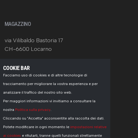
MAGAZZINO
via Vilibaldo Bastoria 17
CH-6600 Locarno
COOKIE BAR
Facciamo uso di cookies e di altre tecnologie di
tracciamento per migliorare la vostra esperienza e per
CONTATTI
analizzare il traffico del nostro sito web.
Per maggiori informazioni vi invitiamo a consultare la
+41 91 751 77 55
nostra
Politica sulla privacy
.
info@pasinelli.ch
Cliccando su "Accetta" acconsentite alla raccolta dei dati.
Potete modificare in ogni momento le
impostazioni relative
ai cookies
e rifiutarli, tranne quelli funzionali strettamente