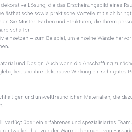
e dekorative Lösung, die das Erscheinungsbild eines Ra
e ästhetische sowie praktische Vorteile mit sich bringt
hlen Sie Muster, Farben und Strukturen, die Ihrem pers
re schaffen.
ativ einsetzen – zum Beispiel, um einzelne Wände her
hen.
Material und Design. Auch wenn die Anschaffung zunäch
lebigkeit und ihre dekorative Wirkung ein sehr gutes P
hhaltigen und umweltfreundlichen Materialien, die dazu
n.
 verfügt über ein erfahrenes und spezialisiertes Team, 
erentwickelt hat: von der Wärmedämmung von Fassade