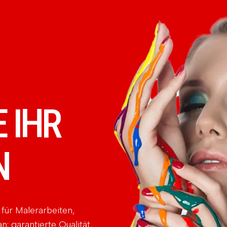
 IHR
N
für Malerarbeiten,
 garantierte Qualität,