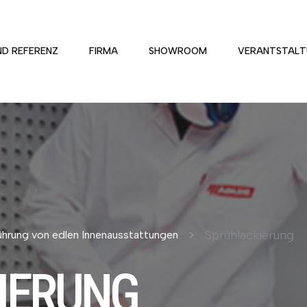
ND REFERENZ
FIRMA
SHOWROOM
VERANTSTALT
Sprühlackierung
ührung von edlen Innenausstattungen
IERUNG