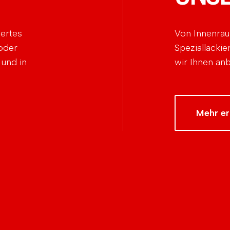
dertes
Von Innenrau
oder
Speziallackie
 und in
wir Ihnen anb
Mehr er