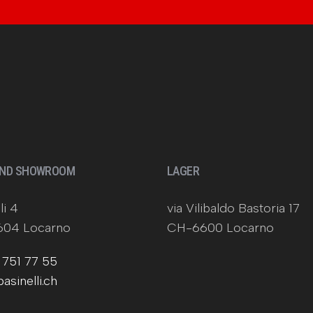
UND SHOWROOM
LAGER
li 4
via Vilibaldo Bastoria 17
04 Locarno
CH-6600 Locarno
 751 77 55
asinelli.ch