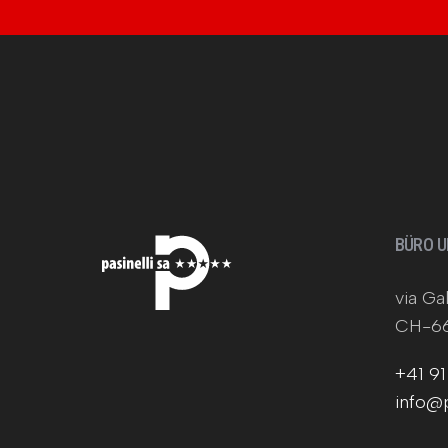
BÜRO 
via Gal
CH-66
+41 91
info@p