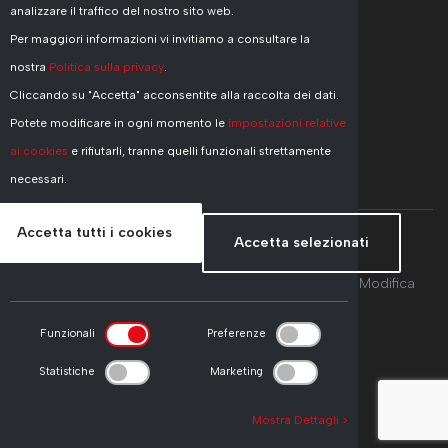
CONTATTI
analizzare il traffico del nostro sito web.
Per maggiori informazioni vi invitiamo a consultare la
+41 91 751 77 55
nostra
Politica sulla privacy
.
info@pasinelli.ch
Cliccando su "Accetta" acconsentite alla raccolta dei dati.
Potete modificare in ogni momento le
impostazioni relative
ai cookies
e rifiutarli, tranne quelli funzionali strettamente
necessari.
Accetta tutti i cookies
Accetta selezionati
Copyright © 2026 Pasinelli Sa, All Rights Reserved -
Modifica
preferenze Cookie
Funzionali
Preferenze
Made by
ORGANICA
Statistiche
Marketing
Mostra Dettagli >