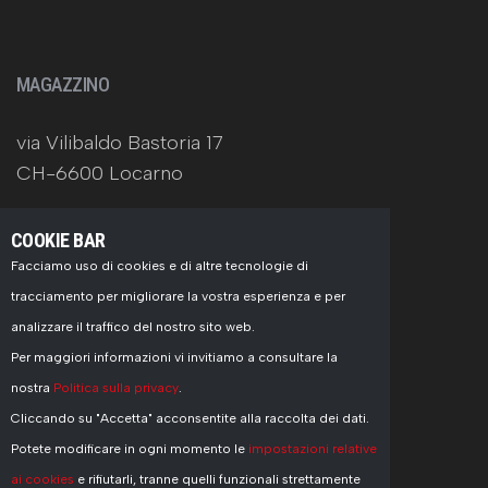
MAGAZZINO
via Vilibaldo Bastoria 17
CH-6600 Locarno
COOKIE BAR
Facciamo uso di cookies e di altre tecnologie di
tracciamento per migliorare la vostra esperienza e per
CONTATTI
analizzare il traffico del nostro sito web.
Per maggiori informazioni vi invitiamo a consultare la
+41 91 751 77 55
nostra
Politica sulla privacy
.
info@pasinelli.ch
Cliccando su "Accetta" acconsentite alla raccolta dei dati.
Potete modificare in ogni momento le
impostazioni relative
ai cookies
e rifiutarli, tranne quelli funzionali strettamente